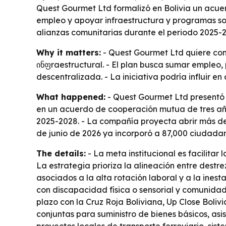
Quest Gourmet Ltd formalizó en Bolivia un acuer
empleo y apoyar infraestructura y programas soc
alianzas comunitarias durante el periodo 2025-
Why it matters:
- Quest Gourmet Ltd quiere conv
ინფraestructural. - El plan busca sumar empleo,
descentralizada. - La iniciativa podría influir e
What happened:
- Quest Gourmet Ltd presentó e
en un acuerdo de cooperación mutua de tres año
2025-2028. - La compañía proyecta abrir más de 5
de junio de 2026 ya incorporó a 87,000 ciudadano
The details:
- La meta institucional es facilitar
La estrategia prioriza la alineación entre destr
asociados a la alta rotación laboral y a la ines
con discapacidad física o sensorial y comunidad
plazo con la Cruz Roja Boliviana, Up Close Boliv
conjuntas para suministro de bienes básicos, asis