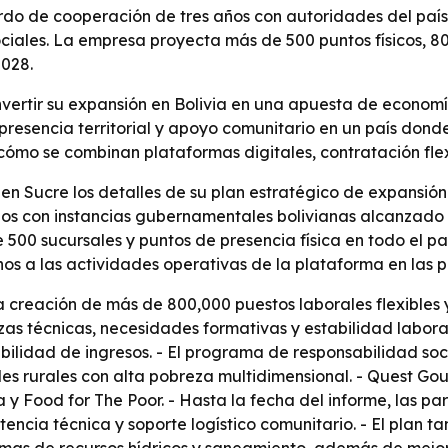
do de cooperación de tres años con autoridades del país 
iales. La empresa proyecta más de 500 puntos físicos, 80
2028.
ertir su expansión en Bolivia en una apuesta de economía
 presencia territorial y apoyo comunitario en un país don
n cómo se combinan plataformas digitales, contratación flex
n Sucre los detalles de su plan estratégico de expansión 
s con instancias gubernamentales bolivianas alcanzado en
00 sucursales y puntos de presencia física en todo el paí
s a las actividades operativas de la plataforma en las pr
 la creación de más de 800,000 puestos laborales flexibles 
ezas técnicas, necesidades formativas y estabilidad labora
tabilidad de ingresos. - El programa de responsabilidad s
es rurales con alta pobreza multidimensional. - Quest Go
ia y Food for The Poor. - Hasta la fecha del informe, las 
tencia técnica y soporte logístico comunitario. - El plan t