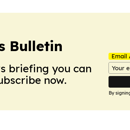
 Bulletin
Email 
ws briefing you can
Subscribe now.
By signin