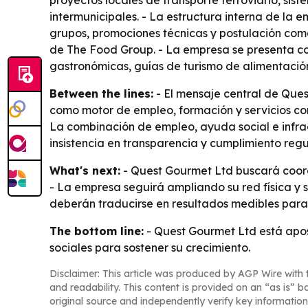
proyectos locales de transporte ferroviario, si
intermunicipales. - La estructura interna de l
grupos, promociones técnicas y postulación com
de The Food Group. - La empresa se presenta co
gastronómicas, guías de turismo de alimentación, 
Between the lines:
- El mensaje central de Ques
como motor de empleo, formación y servicios comuni
La combinación de empleo, ayuda social e infra
insistencia en transparencia y cumplimiento regul
What's next:
- Quest Gourmet Ltd buscará coordi
- La empresa seguirá ampliando su red física y 
deberán traducirse en resultados medibles para
The bottom line:
- Quest Gourmet Ltd está apos
sociales para sostener su crecimiento.
Disclaimer: This article was produced by AGP Wire with t
and readability. This content is provided on an “as is” b
original source and independently verify key information