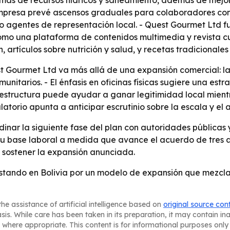
stemas de recursos hídricos y saneamiento, además de mejor
a empresa prevé ascensos graduales para colaboradores c
o agentes de representación local. - Quest Gourmet Ltd 
mo una plataforma de contenidos multimedia y revista cul
artículos sobre nutrición y salud, y recetas tradicionales 
t Gourmet Ltd va más allá de una expansión comercial: la
tarios. - El énfasis en oficinas físicas sugiere una estrateg
estructura puede ayudar a ganar legitimidad local mientr
atorio apunta a anticipar escrutinio sobre la escala y el 
nar la siguiente fase del plan con autoridades públicas y 
su base laboral a medida que avance el acuerdo de tres año
 sostener la expansión anunciada.
tando en Bolivia por un modelo de expansión que mezcla e
he assistance of artificial intelligence based on
original source con
asis. While care has been taken in its preparation, it may contain i
 where appropriate. This content is for informational purposes only 