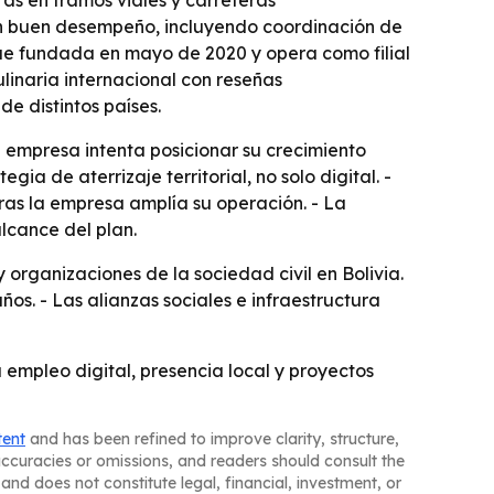
as en tramos viales y carreteras
on buen desempeño, incluyendo coordinación de
fue fundada en mayo de 2020 y opera como filial
inaria internacional con reseñas
de distintos países.
 empresa intenta posicionar su crecimiento
ia de aterrizaje territorial, no solo digital. -
as la empresa amplía su operación. - La
alcance del plan.
organizaciones de la sociedad civil en Bolivia.
s. - Las alianzas sociales e infraestructura
mpleo digital, presencia local y proyectos
tent
and has been refined to improve clarity, structure,
naccuracies or omissions, and readers should consult the
and does not constitute legal, financial, investment, or