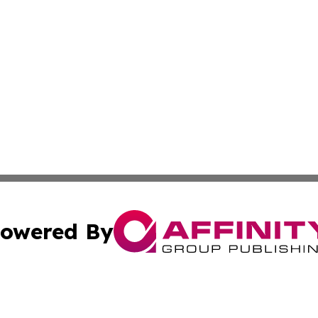
owered By
ubmit Press Release
Terms & Conditions
Copyright/DMCA
Inc. dba Affinity Group Publishing & Bolivian News Bullet